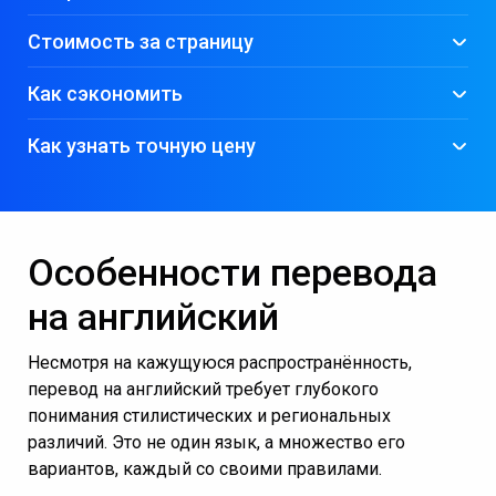
Стоимость за страницу
Как сэкономить
Как узнать точную цену
Срок
Наценка за
Пример: перевод
выполнени
срочность
паспорта (2 страницы)
заказать перевод текстов и статей
я
2-3 дня
без наценки
950 рублей
Особенности перевода
24 часа
+40%
1 330 рублей
2-4 часа
+90%
1 805 рублей
на английский
Несмотря на кажущуюся распространённость,
перевод на английский требует глубокого
понимания стилистических и региональных
различий. Это не один язык, а множество его
вариантов, каждый со своими правилами.