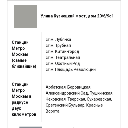
Улица Кузнецкий мост, дом 20/6/9с1
ст.м. Лубянка
Станции
ст.м. Трубная
Метро
ст.м. Китай-город
Москвы
ст.м. Театральная
(самые
ст.м. Охотный Ряд
ближайшие)
ст.м. Площадь Революции
Станции
Арбатская, Боровицкая,
Метро
Александровский Сад, Пушкинская,
Москвы в
Чеховская, Тверская, Сухаревская,
радиусе
Сретенский Бульвар, Красные
двух
Ворота
километров