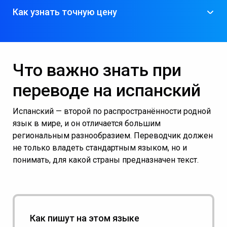
Как узнать точную цену
Срок
Наценка за
Пример: перевод
Заказать
выполнени
срочность
паспорта (2 страницы)
официальный перевод на корейский,
я
2-3 дня
без наценки
1 000 рублей
Что важно знать при
24 часа
+50%
1 500 рублей
2-4 часа
+100%
2 000 рублей
переводе на испанский
Испанский — второй по распространённости родной
язык в мире, и он отличается большим
региональным разнообразием. Переводчик должен
не только владеть стандартным языком, но и
понимать, для какой страны предназначен текст.
Как пишут на этом языке