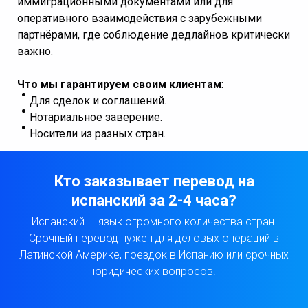
иммиграционными документами или для
оперативного взаимодействия с зарубежными
партнёрами, где соблюдение дедлайнов критически
важно.
Что мы гарантируем своим клиентам
:
Для сделок и соглашений.
Нотариальное заверение.
Носители из разных стран.
Кто заказывает перевод на
испанский за 2-4 часа?
Испанский — язык огромного количества стран.
Срочный перевод нужен для деловых операций в
Латинской Америке, поездок в Испанию или срочных
юридических вопросов.