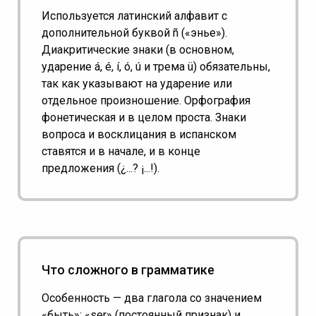
Используется латинский алфавит с
дополнительной буквой ñ («энье»).
Диакритические знаки (в основном,
ударение á, é, í, ó, ú и трема ü) обязательны,
так как указывают на ударение или
отдельное произношение. Орфография
фонетическая и в целом проста. Знаки
вопроса и восклицания в испанском
ставятся и в начале, и в конце
предложения (¿...? ¡...!).
Что сложного в грамматике
Особенность — два глагола со значением
«быть»: «ser» (постоянный признак) и