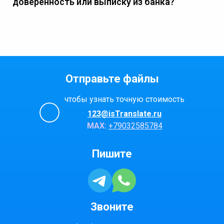
доверенность или выписку из банка?
Отправьте файлы
чтобы узнать точную стоимость
123@isTranslate.ru
МАХ:
+79032585784
Пишите
Звоните