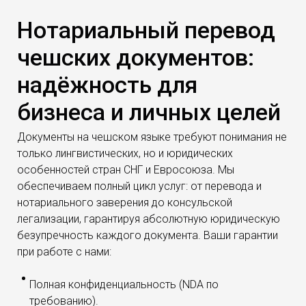
оборудования для таможенного
Лицензия (živnostenský list) или
Нотариальный перевод
оформления.
разрешение на осуществление
Трудовой договор (pracovní smlouva) или
регулируемой деятельности.
чешских документов:
справка с места работы для подачи в
миграционную полицию.
надёжность для
Карта здоровья иностранца (zdravotní
бизнеса и личных целей
karta cizince) или полис медицинского
страхования.
Документы на чешском языке требуют понимания не
только лингвистических, но и юридических
особенностей стран СНГ и Евросоюза. Мы
обеспечиваем полный цикл услуг: от перевода и
нотариального заверения до консульской
легализации, гарантируя абсолютную юридическую
безупречность каждого документа.
Ваши гарантии
при работе с нами:
Полная конфиденциальность (NDA по
требованию).