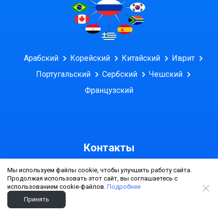
Арабский
Корейский
Китайский
Иврит
Португальский
Сербский
Чешский
Французский
Контакты
Адрес бухгалтерии
Мы используем файлы cookie, чтобы улучшить работу сайта.
Продолжая использовать этот сайт, вы соглашаетесь с
109428, г. Москва, улица Зарайская, дом 21
использованием cookie-файлов.
Подробнее
Принять
Реквизиты: Юридическая информация
Сертификат ISO 17100