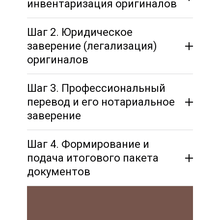
инвентаризация оригиналов
Шаг 2. Юридическое
заверение (легализация)
оригиналов
Шаг 3. Профессиональный
перевод и его нотариальное
заверение
Шаг 4. Формирование и
Апостиль — упрощённая процедура для
стран-участниц Гаагской конвенции
подача итогового пакета
(например, Португалии, Германии,
документов
Аргентины).
Консульская легализация — более
сложная двухэтапная процедура (через
МИД и консульство страны назначения),