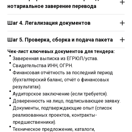
нотариальное заверение перевода
Шаг 4. Легализация документов
Шаг 5. Проверка, сборка и подача пакета
Чек-лист ключевых документов для тендера:
Апостиль
Заверенная выписка из ЕГРЮЛ/устав.
— упрощённое заверение для стран-
участниц Гаагской конвенции 1961 года.
Свидетельства ИНН, ОГРН.
Проставляется на оригинал нотариального
Финансовая отчётность за последний период
документа.
(бухгалтерский баланс, отчёт о финансовых
Консульская легализация
результатах).
— более сложная
двухэтапная процедура (Минюст/МИД РФ +
Аудиторское заключение (если требуется).
консульство страны назначения) для стран, не
Доверенность на лицо, подписывающее заявку.
подписавших конвенцию (например, ОАЭ, часть
Документы, подтверждающие опыт (список
Ближнего Востока).
реализованных проектов, контракты-
предшественники).
Техническое предложение, каталоги,