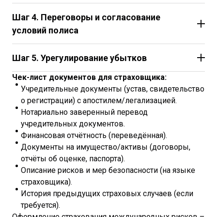
Шаг 4. Переговоры и согласование
условий полиса
Шаг 5. Урегулирование убытков
Если да: документы заверяются у нотариуса,
затем на них проставляется апостиль в органах
Чек-лист документов для страховщика:
юстиции и МИД.
Учредительные документы (устав, свидетельство
Если нет: требуется консульская легализация –
о регистрации) с апостилем/легализацией.
более длительная процедура через МИД и
Нотариально заверенный перевод
консульство страны назначения.
Учредительные документы (устав, свидетельство
учредительных документов.
о регистрации).
Финансовая отчётность (переведённая).
Финансовая отчётность за последние 2-3 года.
Документы на имущество/активы (договоры,
Отчёты об оценке имущества, проектная
отчёты об оценке, паспорта).
документация.
Описание рисков и мер безопасности (на языке
Описание бизнес-процессов и мер безопасности.
страховщика).
История предыдущих страховых случаев (если
требуется).
Оформление страхования международных рисков –