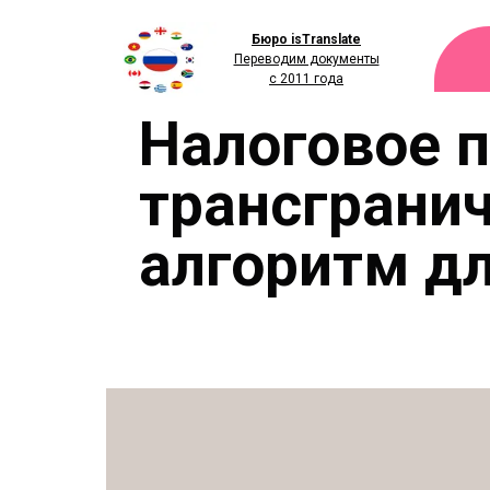
Бюро isTranslate
Переводим документы
с 2011 года
Налоговое 
трансграни
алгоритм дл