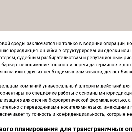
ой среды заключается не только в ведении операций, но 
ная юрисдикция, ошибки в структурировании сделки или
ерям, судебным разбирательствам и репутационным риска
барьер: непонимание тонкостей перевода терминов в дого
 языка
или с других необходимых вам языков, делает биз
адельцам компаний универсальный алгоритм действий для
 ориентиры по специфике работы с основными юрисдикция
ализация являются не бюрократической формальностью, 
ючительно с переводчиками-носителями языка, имеющими 
еспечивает ту точность и конфиденциальность, которые н
вого планирования для трансграничных о