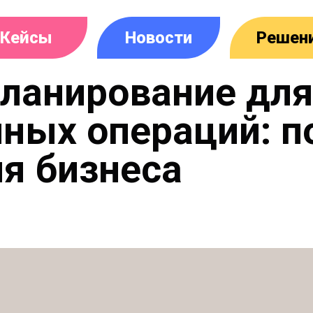
Кейсы
Новости
Решен
планирование дл
чных операций: 
я бизнеса