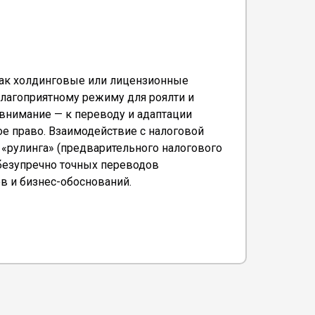
К
как холдинговые или лицензионные
благоприятному режиму для роялти и
К
внимание — к переводу и адаптации
к
ое право. Взаимодействие с налоговой
н
«рулинга» (предварительного налогового
н
 безупречно точных переводов
д
в и бизнес-обоснований.
а
г