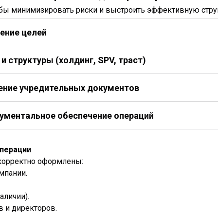
обы минимизировать риски и выстроить эффективную струк
ление целей
 структуры (холдинг, SPV, траст)
ление учредительных документов
кументальное обеспечение операций
операции
 корректно оформлены:
мпании.
аличии).
 и директоров.