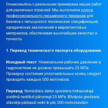
Ознакомьтесь с реальными примерами наших работ
для различных отраслей. Мы выполняли
услуги
профессионального письменного перевода
для
бизнеса с латышского технических спецификаций,
юридических заключений и маркетинговых
материалов, обеспечивая высочайшее качество и
точность.
1. Перевод технического паспорта оборудования.
Исходный текст
: Номинальное рабочее давление в
гидросистеме не должно превышать 25 МПа.
Проверку состояния уплотнительных колец следует
проводить каждые 500 моточасов.
Перевод
: Nominālais darba spiediens hidrauliskajā
sistēmā nedrīkst pārsniegt 25 MPa. Blīvējošo gredzenu
stāvokļa pārbaudi veikt ik pēc 500 motostundām.