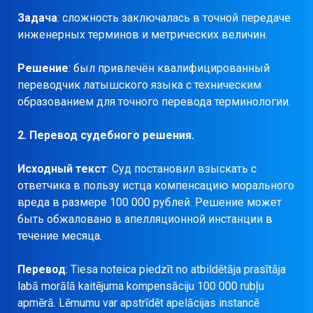
Задача
: сложность заключалась в точной передаче
инженерных терминов и метрических величин.
Решение
: был привлечён квалифицированный
переводчик латышского языка с техническим
образованием для точного перевода терминологии.
2. Перевод судебного решения.
Исходный текст
: Суд постановил взыскать с
ответчика в пользу истца компенсацию морального
вреда в размере 100 000 рублей. Решение может
быть обжаловано в апелляционной инстанции в
течение месяца.
Перевод
: Tiesa noteica piedzīt no atbildētāja prasītāja
labā morālā kaitējuma kompensāciju 100 000 rubļu
apmērā. Lēmumu var apstrīdēt apelācijas instancē