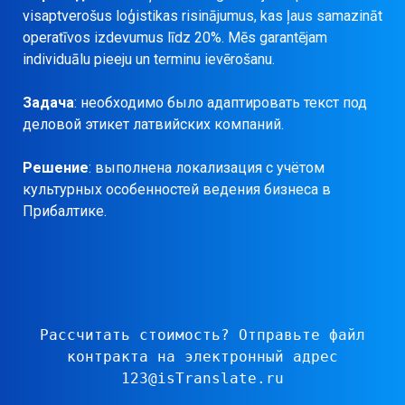
visaptverošus loģistikas risinājumus, kas ļaus samazināt
operatīvos izdevumus līdz 20%. Mēs garantējam
individuālu pieeju un terminu ievērošanu.
Задача
: необходимо было адаптировать текст под
деловой этикет латвийских компаний.
Решение
: выполнена локализация с учётом
культурных особенностей ведения бизнеса в
Прибалтике.
Рассчитать стоимость?
Отправьте файл
контракта на электронный адрес
123@isTranslate.ru